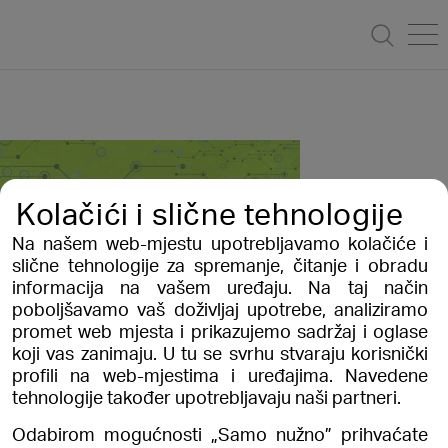
Kolačići i slične tehnologije
Na našem web-mjestu upotrebljavamo kolačiće i
Postanite dio našeg tima!
slične tehnologije za spremanje, čitanje i obradu
informacija na vašem uređaju. Na taj način
Pošaljite nam svoj životopis
poboljšavamo vaš doživljaj upotrebe, analiziramo
promet web mjesta i prikazujemo sadržaj i oglase
koji vas zanimaju. U tu se svrhu stvaraju korisnički
Hrvatska
Bosna i Hercegovina
profili na web-mjestima i uređajima. Navedene
tehnologije također upotrebljavaju naši partneri.
combis@combis.hr
combis@combis.ba
+385 (0) 1 3651 222
+387 (0) 33 901 079
Odabirom mogućnosti „Samo nužno” prihvaćate