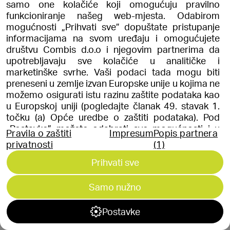
www.combis.hr
www.combis.ba
samo one kolačiće koji omogućuju pravilno
funkcioniranje našeg web-mjesta. Odabirom
mogućnosti „Prihvati sve” dopuštate pristupanje
Srbija
International
informacijama na svom uređaju i omogućujete
društvu Combis d.o.o i njegovim partnerima da
combis-srbija@combis.rs
combis@combis.eu
upotrebljavaju sve kolačiće u analitičke i
+381 (0) 11 3111 662
+385 (0) 1 3651 222
marketinške svrhe. Vaši podaci tada mogu biti
www.combis.rs
www.combis.eu
preneseni u zemlje izvan Europske unije u kojima ne
možemo osigurati istu razinu zaštite podataka kao
u Europskoj uniji (pogledajte članak 49. stavak 1.
© 2026 Combis. Sva prava pridržana
točku (a) Opće uredbe o zaštiti podataka). Pod
„Postavke” možete odabrati sve mogućnosti i u
Pravila o zaštiti
Impresum
Popis partnera
bilo kojem trenutku promijeniti stanje svoje privole.
privatnosti
(1)
Više informacija možete pronaći u Pravilima o
Prihvati sve
zaštiti privatnosti i na Popisu partnera.
Samo nužno
Postavke