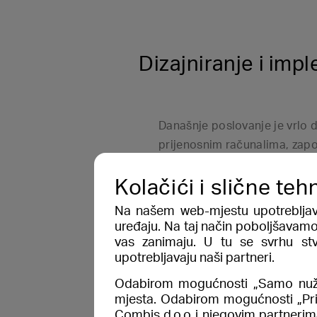
Dizajniranje i imp
Današnje poslovanje je vrlo 
prijenosnim računalima, zapo
mobilne telefone ili tablete u
Kolačići i slične teh
svakodnevnih poslovnih aktivn
omogućuje komunikaciju mora 
Na našem web-mjestu upotrebljava
rad djelatnicima kako bi mobi
uređaju. Na taj način poboljšavamo
potencijal.
vas zanimaju. U tu se svrhu stv
upotrebljavaju naši partneri.
Zato je u poslovanju potrebn
rješenje koje prilikom mobi
Odabirom mogućnosti „Samo nužno
komunikaciju, sigurni pristup
mjesta. Odabirom mogućnosti „Pri
Combis d.o.o i njegovim partnerima
upravljanje bežičnim pristu