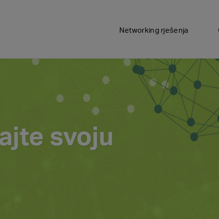
Networking rješenja
Inteligentne softverski
upravljive LAN/WAN mrež
Cisco DNA
ajte svoju