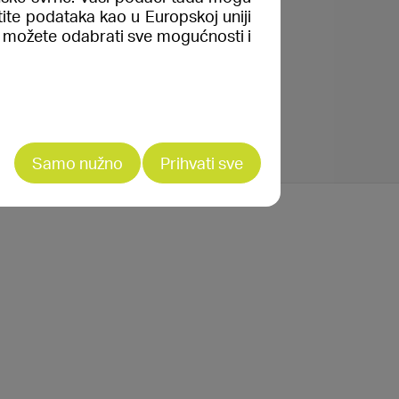
tite podataka kao u Europskoj uniji
e” možete odabrati sve mogućnosti i
Samo nužno
Prihvati sve