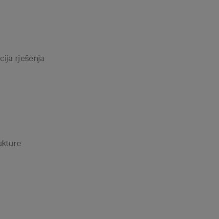
ija rješenja
ukture