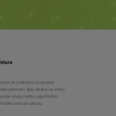
uktura
snovni je pokretač poslovne
nkurentnosti. Bez obzira na vrstu
panije imaju nešto zajedničko -
mrežnu infrastrukturu.