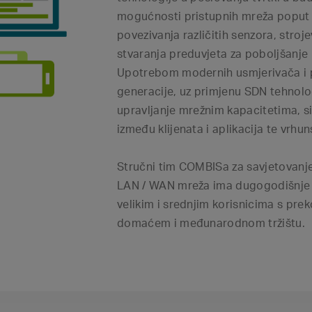
mogućnosti pristupnih mreža poput 
povezivanja različitih senzora, stroje
stvaranja preduvjeta za poboljšanje 
Upotrebom modernih usmjerivača i p
generacije, uz primjenu SDN tehnolog
upravljanje mrežnim kapacitetima, s
između klijenata i aplikacija te vrhu
Stručni tim COMBISa za savjetovanje
LAN / WAN mreža ima dugogodišnje i
velikim i srednjim korisnicima s prek
domaćem i međunarodnom tržištu.