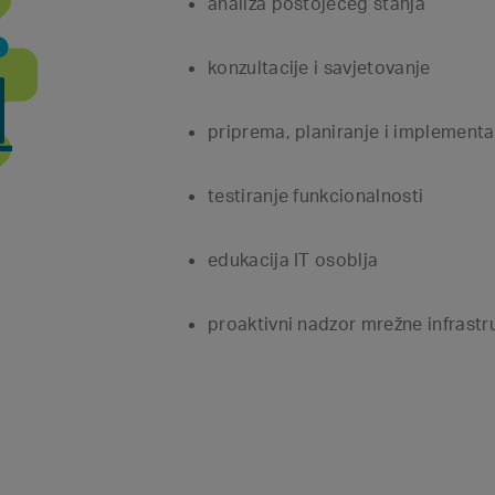
analiza postojećeg stanja
konzultacije i savjetovanje
priprema, planiranje i implementac
testiranje funkcionalnosti
edukacija IT osoblja
proaktivni nadzor mrežne infrastr