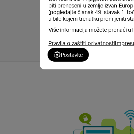
biti preneseni u zemlje izvan Euro
Ispravno dizajnirana i impl
(pogledajte članak 49. stavak 1. t
istodobno korištenje poslovn
u bilo kojem trenutku promijeniti sta
mobilne telefone bez da se n
Više informacija možete pronaći u Pr
sustava.
Pravila o zaštiti privatnosti
Impre
Postavke