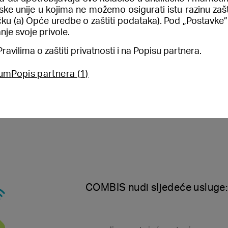
pske unije u kojima ne možemo osigurati istu razinu zaš
ementirana bežična mreža omogućava
očku (a) Opće uredbe o zaštiti podataka). Pod „Postavk
ih telefona i računala uz osobne
nje svoje privole.
aruši ukupna sigurnost cijelog
avilima o zaštiti privatnosti i na Popisu partnera.
sum
Popis partnera (1)
COMBIS nudi sljedeće usluge: