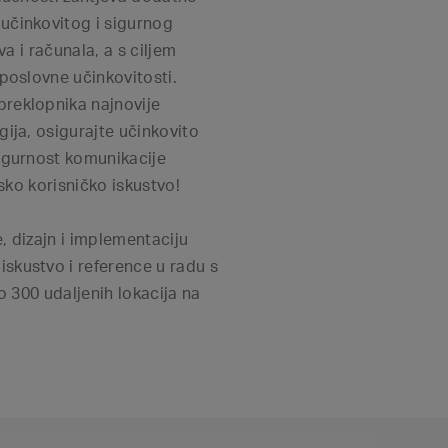
učinkovitog i sigurnog
va i računala, a s ciljem
poslovne učinkovitosti.
reklopnika najnovije
ija, osigurajte učinkovito
igurnost komunikacije
nsko korisničko iskustvo!
, dizajn i implementaciju
skustvo i reference u radu s
o 300 udaljenih lokacija na