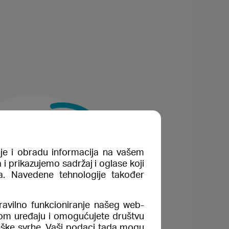
nje i obradu informacija na vašem
i prikazujemo sadržaj i oglase koji
ma. Navedene tehnologije također
vilno funkcioniranje našeg web-
vom uređaju i omogućujete društvu
inške svrhe. Vaši podaci tada mogu