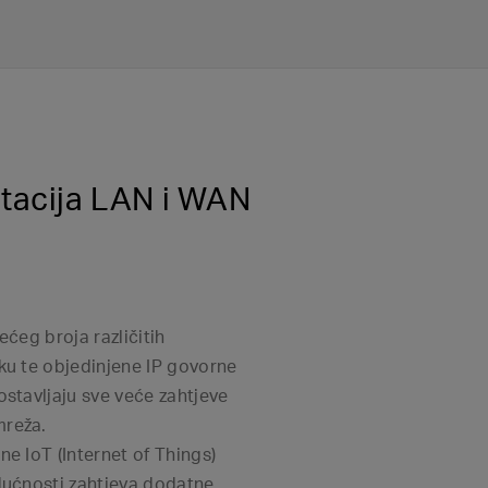
ntacija LAN i WAN
ećeg broja različitih
ku te objedinjene IP govorne
ostavljaju sve veće zahtjeve
mreža.
ne IoT (Internet of Things)
udućnosti zahtjeva dodatne